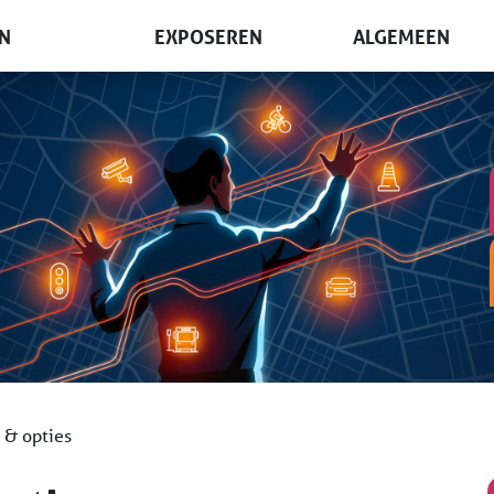
N
EXPOSEREN
ALGEMEEN
oegang
Waarom exposeren?
Waar & wanneer
bezoeken?
Tarieven & opties
Nieuws
ond & exposanten
Plattegrond
Terugblik
n
Informatieaanvraag
Beursorganisatie
Boek een stand
Nieuwsbrief
Lezing geven?
 & opties