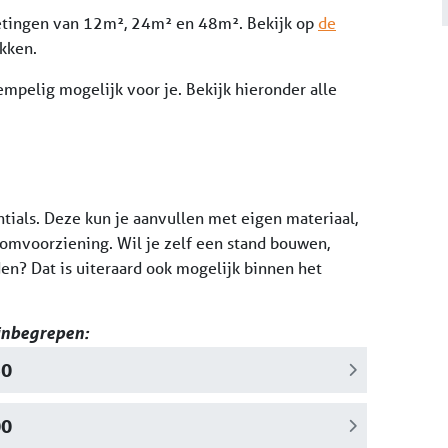
metingen van 12m², 24m² en 48m². Bekijk op
de
kken.
pelig mogelijk voor je. Bekijk hieronder alle
ntials. Deze kun je aanvullen met eigen materiaal,
roomvoorziening. Wil je zelf een stand bouwen,
n? Dat is uiteraard ook mogelijk binnen het
 inbegrepen:
50
00