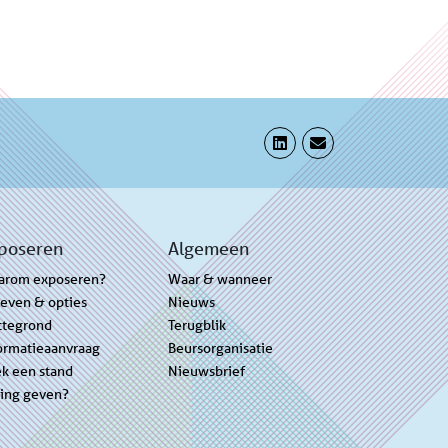
poseren
Algemeen
arom exposeren?
Waar & wanneer
ieven & opties
Nieuws
ttegrond
Terugblik
ormatieaanvraag
Beursorganisatie
k een stand
Nieuwsbrief
ing geven?