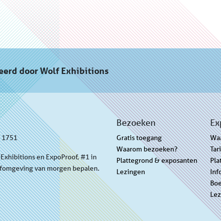
eerd door Wolf Exhibitions
Bezoeken
Ex
3 1751
Gratis toegang
Wa
Waarom bezoeken?
Tar
Exhibitions en ExpoProof, #1 in
Plattegrond & exposanten
Pla
efomgeving van morgen bepalen.
Lezingen
Inf
Boe
Lez