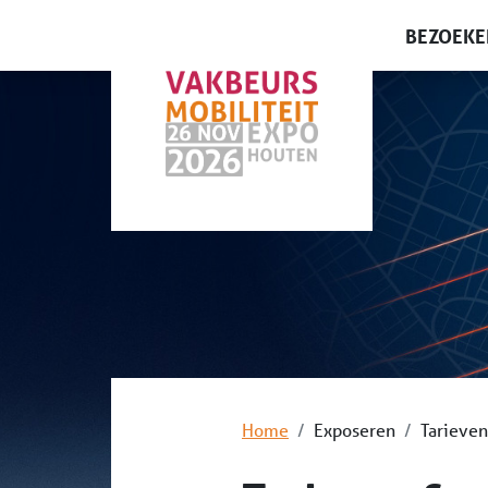
BEZOEKE
Gratis t
Waarom 
Plattegr
Lezinge
Home
Exposeren
Tarieven