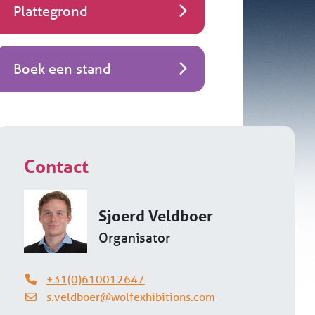
Plattegrond
Boek een stand
Contact
Sjoerd Veldboer
Organisator
+31(0)610012647
s.veldboer@wolfexhibitions.com