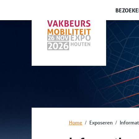
BEZOEKE
Gratis t
Waarom 
Plattegr
Lezinge
Home
Exposeren
Informa