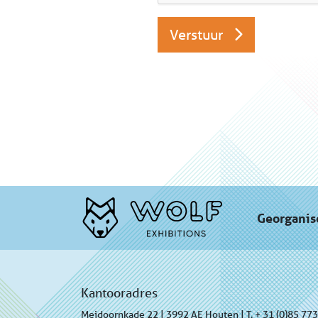
Verstuur
Georganis
Kantooradres
Meidoornkade 22 | 3992 AE Houten | T. + 31 (0)85 77