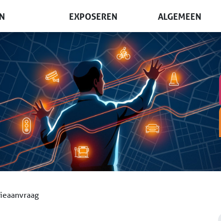
N
EXPOSEREN
ALGEMEEN
oegang
Waarom exposeren?
Waar & wanneer
bezoeken?
Tarieven & opties
Nieuws
ond & exposanten
Plattegrond
Terugblik
n
Informatieaanvraag
Beursorganisatie
Boek een stand
Nieuwsbrief
Lezing geven?
tieaanvraag