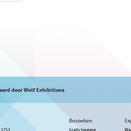
eerd door Wolf Exhibitions
Bezoeken
Ex
3 1751
Gratis toegang
Wa