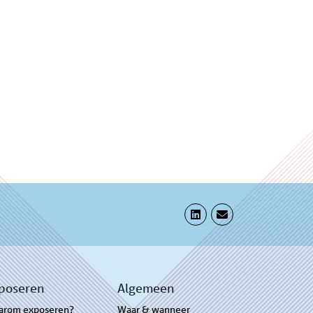
poseren
Algemeen
arom exposeren?
Waar & wanneer