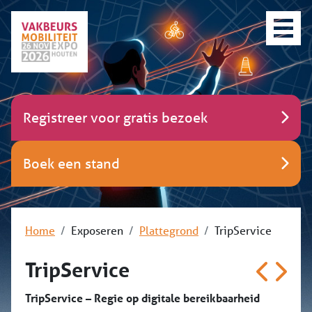
Registreer voor gratis bezoek
Boek een stand
Home
Exposeren
Plattegrond
TripService
TripService
TripService – Regie op digitale bereikbaarheid